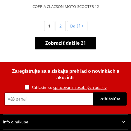
COPPIA CLACSON MOTO-SCOOTER 12
1
2
Ďalší
Zobraziť ďalšie 21
Zaregistrujte sa a získajte prehľad o novinkách a
akciách.
Súhlasím so
spracovaním osobných údajov
Prihlásiť sa
Info o nákupe