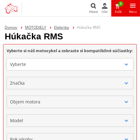
0
Hľadať
Účet
Košík
Menu
Hľadať
Domov
MOTODIELY
Elektrika
Húkačka RMS
Húkačka RMS
Vyberte si náš motocykel a zobrazte si kompatibilné súčiastky:
Vyberte
Značka
Objem motora
Model
Rok výroby