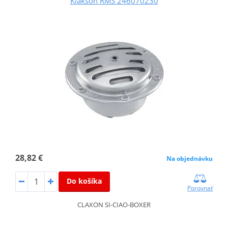
Klaksón RMS 246070230
28,82 €
Na objednávku
Do košíka
Porovnať
CLAXON SI-CIAO-BOXER