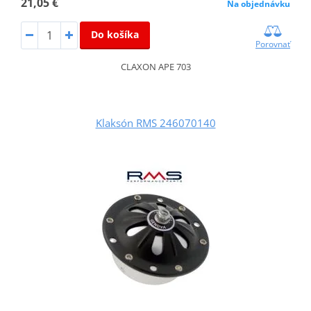
21,05 €
Na objednávku
Do košíka
Porovnať
CLAXON APE 703
Klaksón RMS 246070140