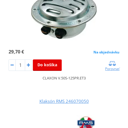
29,70 €
Na objednávku
Do košíka
Porovnať
CLAXON V.50S-125PR.ET3
Klaksón RMS 246070050