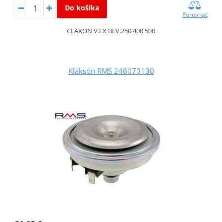
Do košíka
Porovnať
CLAXON V.LX BEV.250 400 500
Klaksón RMS 246070130