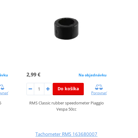
2,99 €
ávku
Na objednávku
Do košíka
ovnať
Porovnať
5
RMS Classic rubber speedometer Piaggio
Vespa 50cc
Tachometer RMS 163680007