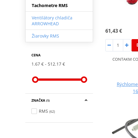
Tachometre RMS
Ventilátory chladiča
ARROWHEAD
61,43 €
Žiarovky RMS
CENA
CONTAKM COM
1.67 €
512.17 €
Rýchlome
1
ZNAČKA
(1)
RMS
(62)