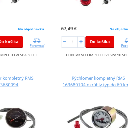
67,49 €
Na objednávku
Na objedn
Do košíka
Do košíka
Porovnať
Por
PLETO VESPA 50 T.T
CONTAKM COMPLETO VESPA 50 SP
r kompletný RMS
Rýchlomer kompletný RMS
63680094
163680104 okrúhly typ do 60 k