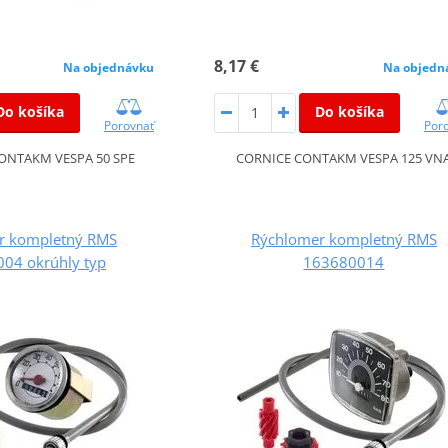
8,17 €
Na objednávku
Na objedn
Do košíka
Do košíka
Porovnať
Por
ONTAKM VESPA 50 SPE
CORNICE CONTAKM VESPA 125 VN
r kompletný RMS
Rýchlomer kompletný RMS
04 okrúhly typ
163680014