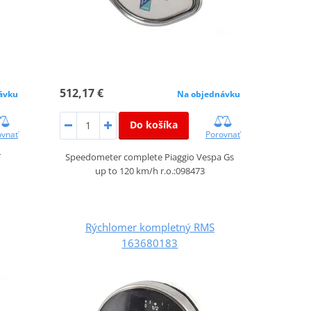
512,17 €
ávku
Na objednávku
Do košíka
ovnať
Porovnať
T
Speedometer complete Piaggio Vespa Gs
up to 120 km/h r.o.:098473
Rýchlomer kompletný RMS
163680183