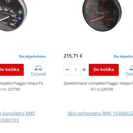
215,71 €
Na objednávku
Na objedn
Do košíka
Do košíka
Porovnať
Por
mplete Piaggio Vespa Px
Speedometer complete Piaggio Vespa P
 r.o. 227765
Xl r.o.226739
r kompletný RMS
Sklo tachometru RMS 1636803
63680193