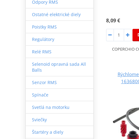
Odpory RMS
Ostatné elektrické diely
8,09 €
Poistky RMS
Regulátory
COPERCHIO C
Relé RMS
Selenoid opravná sada All
Balls
Rýchlome
1636800
Senzor RMS
Spínače
Svetlá na motorku
Sviečky
Štartéry a diely