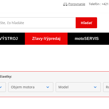
Porovnanie
Telefón : +421 
Hľadať
VÝSTROJ
Zľavy-Výpredaj
motoSERVIS
čiastky:
Objem motora
Model
R