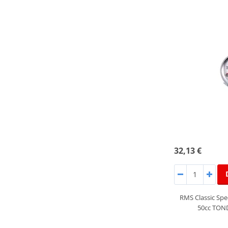
32,13 €
RMS Classic Sp
50cc TON