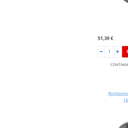
51,39 €
CONTAKM 
Rýchlome
1