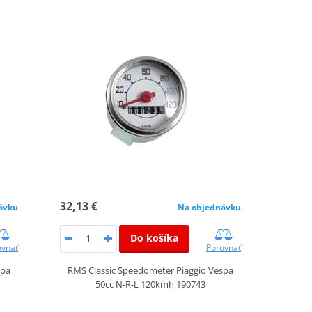
32,13 €
ávku
Na objednávku
Do košíka
ovnať
Porovnať
spa
RMS Classic Speedometer Piaggio Vespa
50cc N-R-L 120kmh 190743