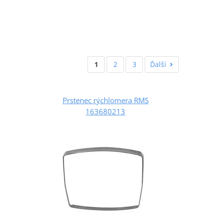
1
2
3
Ďalší
Prstenec rýchlomera RMS
163680213