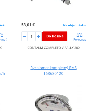
53,01 €
ávku
Na objednávku
Do košíka
ovnať
Porovnať
EC
CONTAKM COMPLETO V.RALLY 200
Rýchlomer kompletný RMS
m/h
163680120