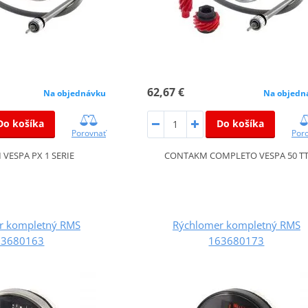
62,67 €
Na objednávku
Na objedn
Do košíka
Do košíka
Porovnať
Por
VESPA PX 1 SERIE
CONTAKM COMPLETO VESPA 50 T
r kompletný RMS
Rýchlomer kompletný RMS
63680163
163680173