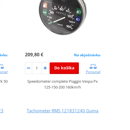
209,80 €
ávku
Na objednávku
Do košíka
ovnať
Porovnať
k 50
Speedometer complete Piaggio Vespa Px
125-150-200 160km/h
23
Tachometer RMS 121831240 Guma