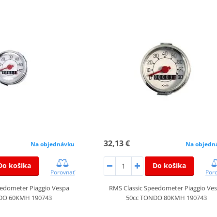
32,13 €
Na objednávku
Na objedn
Do košíka
Do košíka
Porovnať
Por
eedometer Piaggio Vespa
RMS Classic Speedometer Piaggio Ve
DO 60KMH 190743
50cc TONDO 80KMH 190743