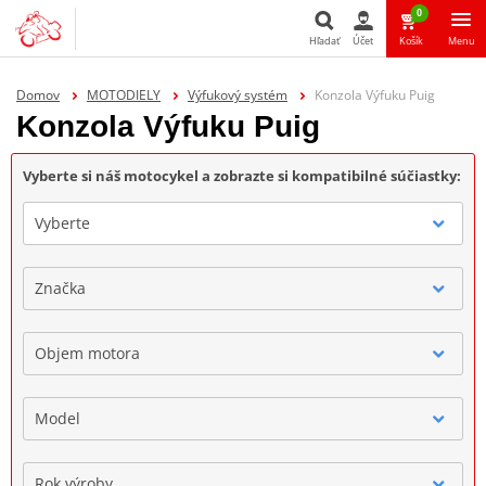
0
Hľadať
Účet
Košík
Menu
Hľadať
Domov
MOTODIELY
Výfukový systém
Konzola Výfuku Puig
Konzola Výfuku Puig
Vyberte si náš motocykel a zobrazte si kompatibilné súčiastky:
Vyberte
Značka
Objem motora
Model
Rok výroby