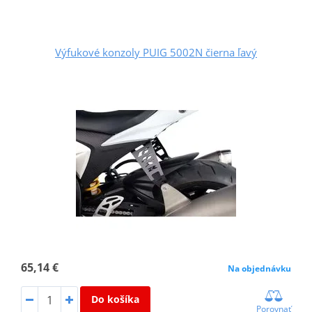
Výfukové konzoly PUIG 5002N čierna ľavý
65,14 €
Na objednávku
Do košíka
Porovnať