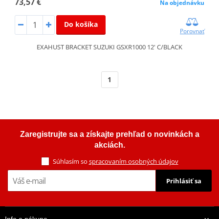
73,57 €
Na objednávku
Do košíka
Porovnať
EXAHUST BRACKET SUZUKI GSXR1000 12' C/BLACK
1
Zaregistrujte sa a získajte prehľad o novinkách a
akciách.
Súhlasím so
spracovaním osobných údajov
Prihlásiť sa