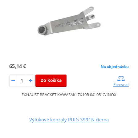
65,14 €
Na objednávku
Do košíka
Porovnať
EXHAUST BRACKET KAWASAKI ZX10R 04'-05' C/INOX
Výfukové konzoly PUIG 3991N čierna