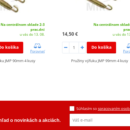
Na centrálnom sklade 2-3
Na centrálnom sklad
prac.dni
pra
14,50 €
u vás do 13. 08.
u vás do 13
Do košíka
Do košíka
Porovnať
Por
uku JMP 90mm 4 kusy
Pružiny výfuku JMP 99mm 4 kusy
Súhlasím so
spracovaním osob
ehľad o novinkách a akciách.