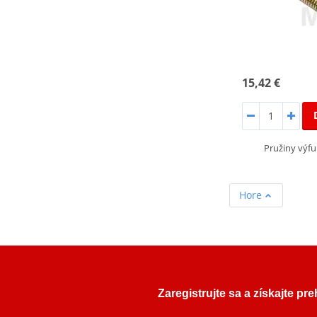
15,42 €
Pružiny výf
Hore
Zaregistrujte sa a získajte pr