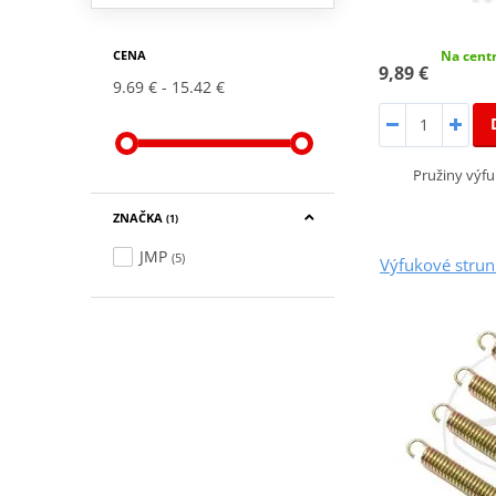
Na centr
CENA
9,89 €
9.69 €
15.42 €
Pružiny výf
ZNAČKA
(1)
JMP
(5)
Výfukové stru