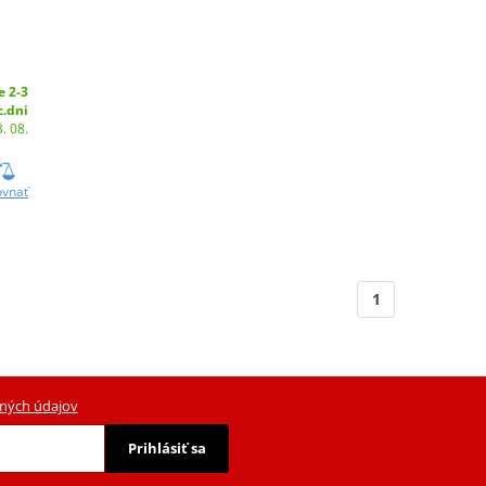
e 2-3
c.dni
. 08.
ovnať
1
ných údajov
Prihlásiť sa