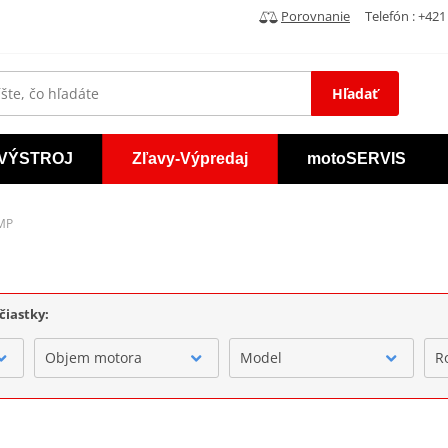
Porovnanie
Telefón : +421 
Hľadať
VÝSTROJ
Zľavy-Výpredaj
motoSERVIS
JMP
čiastky:
Objem motora
Model
R