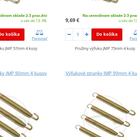
álnom sklade 2-3 prac.dni
Na centrálnom sklade 2-3 pra
9,69 €
u vás do 13. 08.
u vás do 13
Do košíka
Do košíka
Porovnať
Por
uku JMP 57mm 4 kusy
Pružiny výfuku JMP 75mm 4 kusy
nky JMP 90mm 4 kusov
Výfukové strunky JMP 99mm 4 k