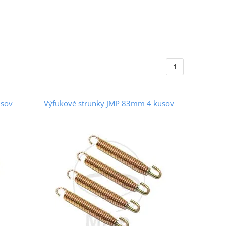
1
usov
Výfukové strunky JMP 83mm 4 kusov