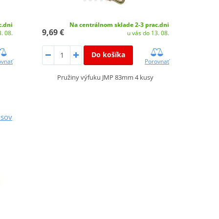
c.dni
Na centrálnom sklade 2-3 prac.dni
9,69 €
. 08.
u vás do 13. 08.
Do košíka
ovnať
Porovnať
Pružiny výfuku JMP 83mm 4 kusy
usov