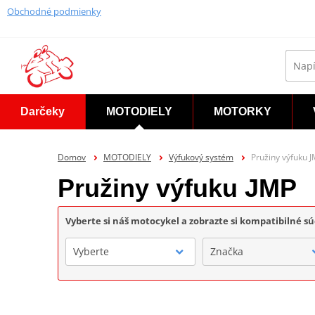
Obchodné podmienky
Darčeky
MOTODIELY
MOTORKY
Domov
MOTODIELY
Výfukový systém
Pružiny výfuku 
Pružiny výfuku JMP
Vyberte si náš motocykel a zobrazte si kompatibilné sú
Vyberte
Značka