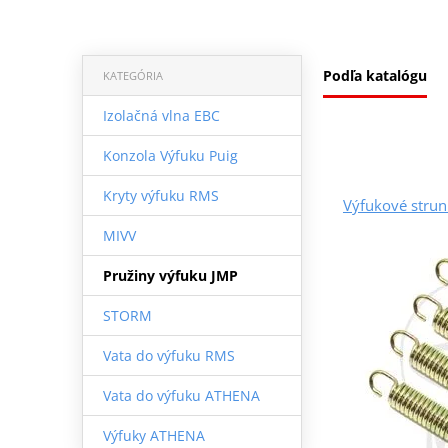
Podľa katalógu
KATEGÓRIA
Izolačná vlna EBC
Konzola Výfuku Puig
Kryty výfuku RMS
Výfukové stru
MIVV
Pružiny výfuku JMP
STORM
Vata do výfuku RMS
Vata do výfuku ATHENA
Výfuky ATHENA