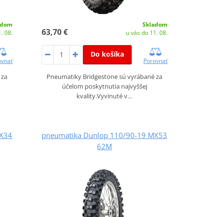
adom
Skladom
63,70 €
. 08.
u vás do 11. 08.
Do košíka
ovnať
Porovnať
 za
Pneumatiky Bridgestone sú vyrábané za
účelom poskytnutia najvyššej
kvality.Vyvinuté v…
MX34
pneumatika Dunlop 110/90-19 MX53
62M