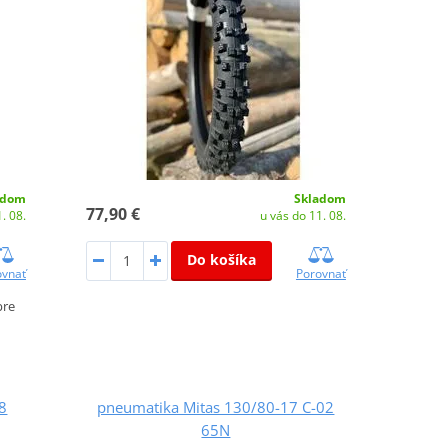
adom
Skladom
77,90 €
. 08.
u vás do 11. 08.
Do košíka
ovnať
Porovnať
pre
8
pneumatika Mitas 130/80-17 C-02
65N