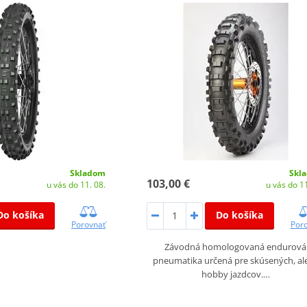
Skladom
Skl
103,00 €
u vás do 11. 08.
u vás do 11
Do košíka
Do košíka
Porovnať
Por
Závodná homologovaná endurová
pneumatika určená pre skúsených, ale
hobby jazdcov.…