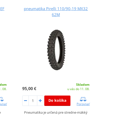
-EF
pneumatika Pirelli 110/90-19 MX32
62M
adom
Skladom
95,00 €
. 08.
u vás do 11. 08.
Do košíka
ovnať
Porovnať
e
Pneumatika je určená pre stredne-mäkký