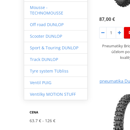
Mousse -
TECHNOMOUSSE
87,00 €
Off road DUNLOP
Scooter DUNLOP
Pneumatiky Bri
Sport & Touring DUNLOP
účelom pos
kvali
Track DUNLOP
Tyre system TUbliss
pneumatika Du
Ventil PUIG
Ventilky MOTION STUFF
CENA
63.7 €
126 €