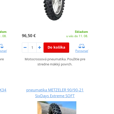
adom
Skladom
96,50 €
. 08.
u vás do 11. 08.
Do košíka
ovnať
Porovnať
pre
Motocrossová pneumatika. Použitie pre
stredne mäkký povrch.
MX34
pneumatika METZELER 90/90-21
SixDays Extreme SOFT