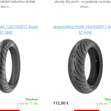
 mäkších behúňov zložiek
závody žltý pruh - na jazdenie na endu
ako v…
cross…
elli 120/70ZR17 Angel
pneumatika Pirelli 160/60ZR17 A
ST 58W
ST 69W
Skladom
Skl
112,00 €
u vás do 11. 08.
u vás do 11