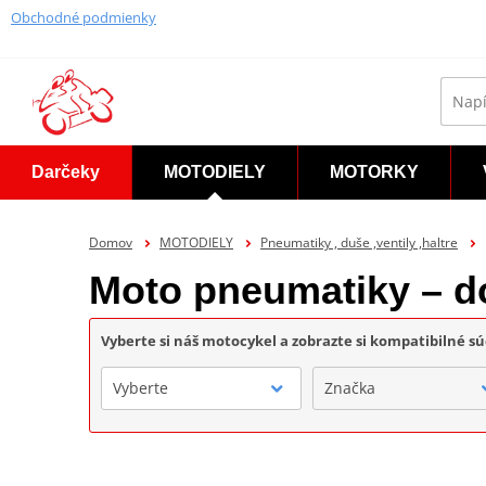
Obchodné podmienky
Darčeky
MOTODIELY
MOTORKY
Domov
MOTODIELY
Pneumatiky , duše ,ventily ,haltre
Moto pneumatiky – d
Vyberte si náš motocykel a zobrazte si kompatibilné sú
Vyberte
Značka