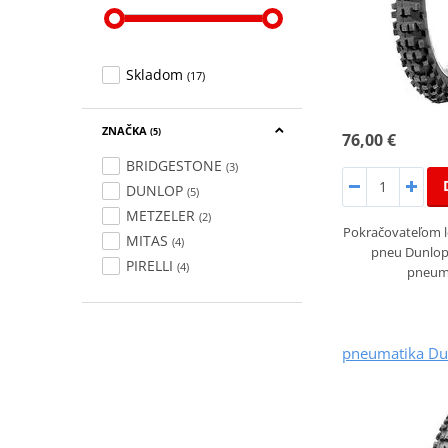
Skladom
(17)
ZNAČKA
(5)
76,00 €
BRIDGESTONE
(3)
DUNLOP
(5)
METZELER
(2)
Pokračovateľom 
MITAS
(4)
pneu Dunlop
PIRELLI
(4)
pneum
pneumatika Du