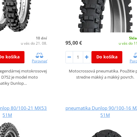
10 dní
Skl
95,00 €
u vás do 21. 08.
u vás do 11
Do košíka
Do košíka
Porovnať
Por
legendárnej motokrosovej
Motocrossová pneumatika. Použitie 
 D752 je model moto
stredne mäkký a mäkký povrch.
atiky Dunlop…
nlop 80/100-21 MX53
pneumatika Dunlop 90/100-16 
51M
51M