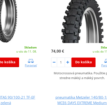
Skladom
Skl
74,00 €
u vás do 11. 08.
u vás do 11
Do košíka
Do košíka
Porovnať
Por
Motocrossová pneumatika. Použitie 
stredne mäkký a mäkký povrch.
ITAS 90/100-21 TF-EF
pneumatika Metzeler 140/80-1
zelená
MCE6 DAYS EXTREME Medium