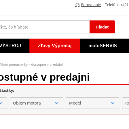
Porovnanie
Telefón : +421 
Hľadať
VÝSTROJ
Zľavy-Výpredaj
motoSERVIS
Moto pneumatiky – dostupné v predajni
ostupné v predajni
čiastky:
Objem motora
Model
R