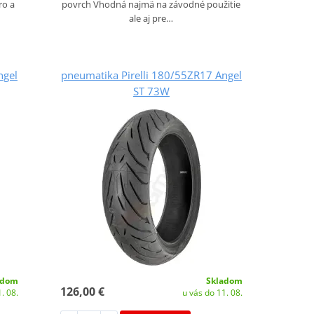
ro a
povrch Vhodná najmä na závodné použitie
ale aj pre…
ngel
pneumatika Pirelli 180/55ZR17 Angel
ST 73W
adom
Skladom
126,00 €
. 08.
u vás do 11. 08.