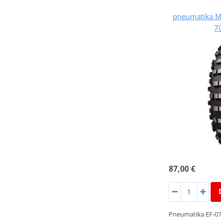
pneumatika M
7
87,00 €
Pneumatika EF-07 