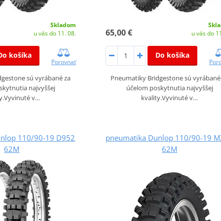
Skladom
Skl
65,00 €
u vás do 11. 08.
u vás do 11
Do košíka
Do košíka
Porovnať
Por
dgestone sú vyrábané za
Pneumatiky Bridgestone sú vyrábané
kytnutia najvyššej
účelom poskytnutia najvyššej
ty.Vyvinuté v…
kvality.Vyvinuté v…
nlop 110/90-19 D952
pneumatika Dunlop 110/90-19 
62M
62M