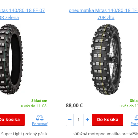
itas 140/80-18 EF-07
pneumatika Mitas 140/80-18 TF
0R zelená
70R žltá
Skladom
Skl
88,00 €
u vás do 11. 08.
u vás do 11
Do košíka
Do košíka
Porovnať
Por
Super Light ( zelený pásik
súťažná motopneumatika pre ťažši