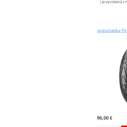
) je vyrobená z
pneumatika Pir
96,00 €