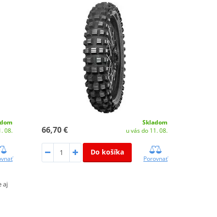
adom
Skladom
66,70 €
. 08.
u vás do 11. 08.
Do košíka
ovnať
Porovnať
 aj