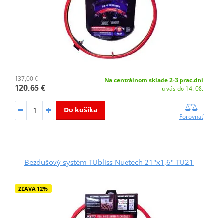
137,00 €
Na centrálnom sklade 2-3 prac.dni
120,65 €
u vás do 14. 08.
Do košíka
Porovnať
Bezdušový systém TUbliss Nuetech 21"x1,6" TU21
ZĽAVA 12%