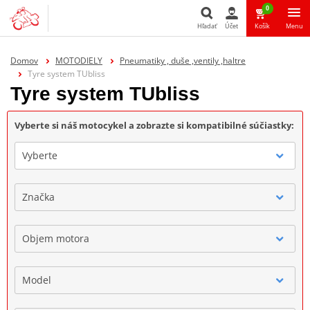
0
Hľadať
Účet
Košík
Menu
Hľadať
Domov
MOTODIELY
Pneumatiky , duše ,ventily ,haltre
Tyre system TUbliss
Tyre system TUbliss
Vyberte si náš motocykel a zobrazte si kompatibilné súčiastky:
Vyberte
Značka
Objem motora
Model