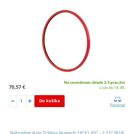
Na centrálnom sklade 2-3 prac.dni
70,57 €
u vás do 14. 08.
Do košíka
Porovnať
Náhradné duše TUbliss Nuetech 18"X1,85" - 2,15" IB18