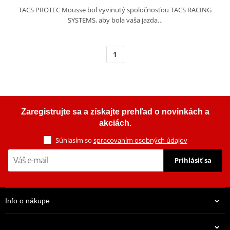
TACS PROTEC Mousse bol vyvinutý spoločnosťou TACS RACING
SYSTEMS, aby bola vaša jazda…
1
Zaregistrujte sa a získajte prehľad o novinkách a
akciách.
Súhlasím so
spracovaním osobných údajov
Prihlásiť sa
Info o nákupe