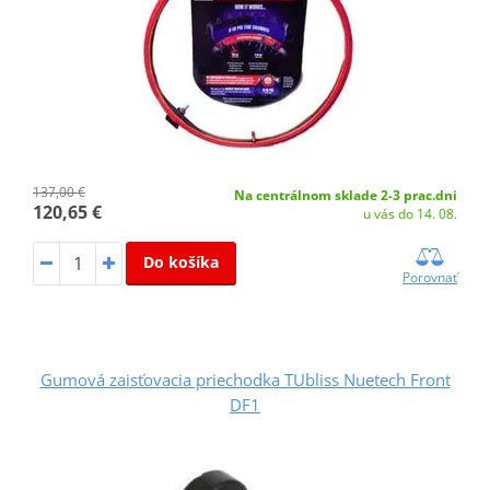
137,00 €
Na centrálnom sklade 2-3 prac.dni
120,65 €
u vás do 14. 08.
Do košíka
Porovnať
Gumová zaisťovacia priechodka TUbliss Nuetech Front
DF1