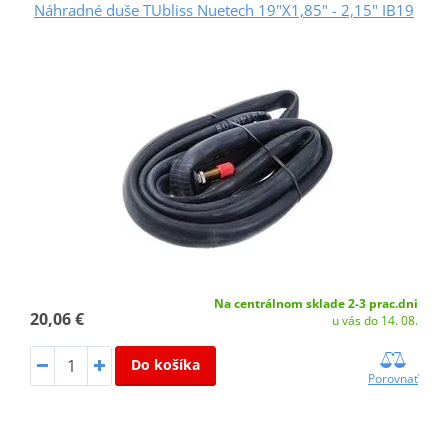
Náhradné duše TUbliss Nuetech 19"X1,85" - 2,15" IB19
Na centrálnom sklade 2-3 prac.dni
20,06 €
u vás do 14. 08.
Do košíka
Porovnať