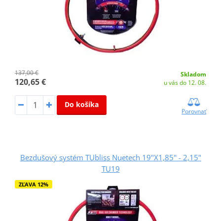
137,00 €
Skladom
120,65 €
u vás do 12. 08.
Do košíka
Porovnať
Bezdušový systém TUbliss Nuetech 19"X1,85" - 2,15"
TU19
ZĽAVA 12%