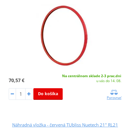
Na centrálnom sklade 2-3 prac.dni
70,57 €
u vás do 14. 08.
Do košíka
Porovnať
Náhradná vložka - červená TUbliss Nuetech 21" RL21