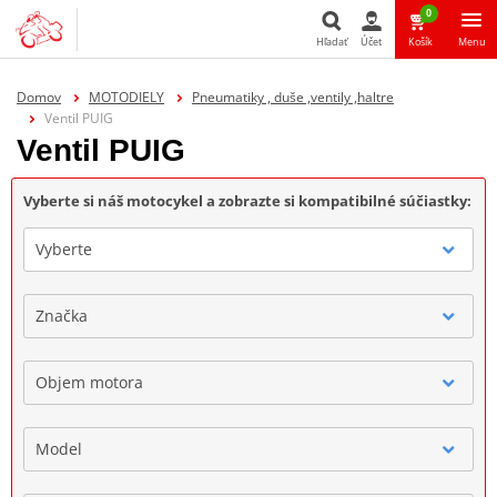
0
Hľadať
Účet
Košík
Menu
Hľadať
Domov
MOTODIELY
Pneumatiky , duše ,ventily ,haltre
Ventil PUIG
Ventil PUIG
Vyberte si náš motocykel a zobrazte si kompatibilné súčiastky:
Vyberte
Značka
Objem motora
Model