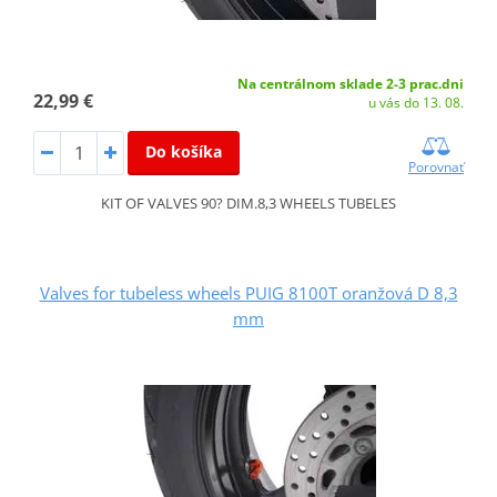
Na centrálnom sklade 2-3 prac.dni
22,99 €
u vás do 13. 08.
Do košíka
Porovnať
KIT OF VALVES 90? DIM.8,3 WHEELS TUBELES
Valves for tubeless wheels PUIG 8100T oranžová D 8,3
mm