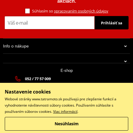
akciách.
Súhlasím so
spracovaním osobných údajov
Prihlásiť sa
Info o nákupe
E-shop
052 / 77 57 009
tatramoto@tatramoto.sk
Nastavenie cookies
Po - Pia 9:00-17:00 | So: 9:00-13:00 | Ne: Zatvorené
Webové stránky www.tatramoto.sk používajú pre zlepšenie funkcií a
vyhodnotenie návštevnosti súbory cookies. Používaním súhlasíte s
používaním súborov cookies.
Viac informácií
.
Facebook
Nesúhlasím
Copyright © 2026 www.tatramoto.sk
Všetky práva vyhradené