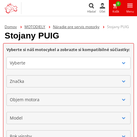
0
Hľadať
Účet
Košík
Menu
Hľadať
Domov
MOTODIELY
Náradie pre servis motorky
Stojany PUIG
Stojany PUIG
Vyberte si náš motocykel a zobrazte si kompatibilné súčiastky:
Vyberte
Značka
Objem motora
Model
Rok výroby