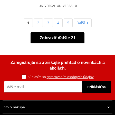
UNIVERSAL UNIVERSAL 0
1
2
3
4
5
Ďalší
Zobraziť ďalšie 21
Zaregistrujte sa a získajte prehľad o novinkách a
akciách.
Súhlasím so
spracovaním osobných údajov
Prihlásiť sa
Info o nákupe