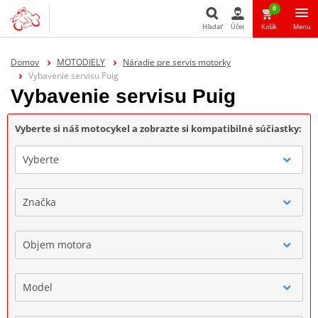
0
Hľadať
Účet
Košík
Menu
Hľadať
Domov
MOTODIELY
Náradie pre servis motorky
Vybavenie servisu Puig
Vybavenie servisu Puig
Vyberte si náš motocykel a zobrazte si kompatibilné súčiastky:
Vyberte
Značka
Objem motora
Model