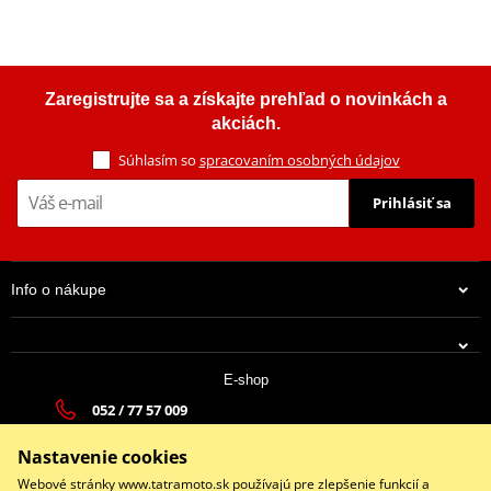
Zaregistrujte sa a získajte prehľad o novinkách a
akciách.
Súhlasím so
spracovaním osobných údajov
Prihlásiť sa
Info o nákupe
E-shop
052 / 77 57 009
tatramoto@tatramoto.sk
Nastavenie cookies
Po - Pia 9:00-17:00 | So: 9:00-13:00 | Ne: Zatvorené
Webové stránky www.tatramoto.sk používajú pre zlepšenie funkcií a