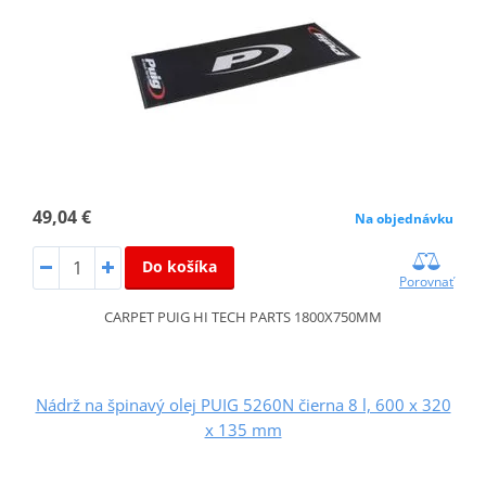
49,04 €
Na objednávku
Do košíka
Porovnať
CARPET PUIG HI TECH PARTS 1800X750MM
Nádrž na špinavý olej PUIG 5260N čierna 8 l, 600 x 320
x 135 mm