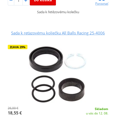
Porovnať
Sada k řetězovému kolečku
Sada k reťazovému koliečku All Balls Racing 25-4006
ZĽAVA 29%
26,00 €
Skladom
18,55 €
u vás do 12. 08.