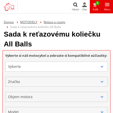
0
Hľadať
Účet
Košík
Menu
Hľadať
Domov
MOTODIELY
Reťaze a rozety
Sada k reťazovému koliečku All Balls
Sada k reťazovému koliečku
All Balls
Vyberte si náš motocykel a zobrazte si kompatibilné súčiastky:
Vyberte
Značka
Objem motora
Model