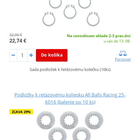
32,00 €
Na centrálnom sklade 2-3 prac.dni
22,74 €
u vás do 13. 08.
Do košíka
Porovnať
Sada podložek k řetězovému kolečku (10ks)
Podložky k reťazovému koliesku All Balls Racing 25-
6016 (balenie po 10 ks)
ZĽAVA 29%