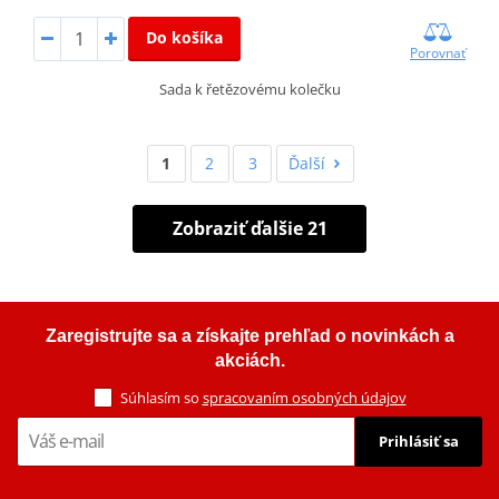
Do košíka
Porovnať
Sada k řetězovému kolečku
1
2
3
Ďalší
Zobraziť ďalšie 21
Zaregistrujte sa a získajte prehľad o novinkách a
akciách.
Súhlasím so
spracovaním osobných údajov
Prihlásiť sa