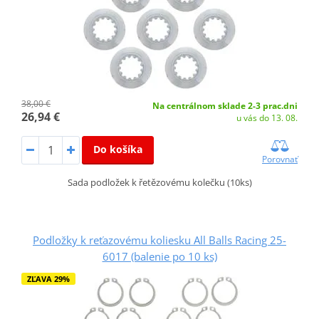
38,00 €
Na centrálnom sklade 2-3 prac.dni
26,94 €
u vás do 13. 08.
Do košíka
Porovnať
Sada podložek k řetězovému kolečku (10ks)
Podložky k reťazovému koliesku All Balls Racing 25-
6017 (balenie po 10 ks)
ZĽAVA 29%