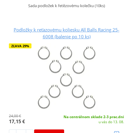
Sada podložek k řetězovému kolečku (10ks)
Podložky k reťazovému koliesku All Balls Racing 25-
6008 (balenie po 10 ks)
ZĽAVA 29%
24,00 €
Na centrálnom sklade 2-3 prac.dni
17,15 €
u vás do 13. 08.