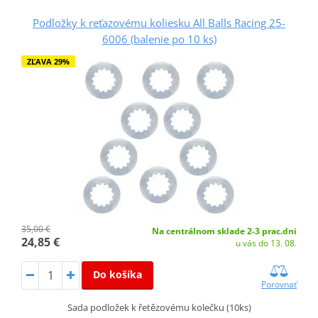
Podložky k reťazovému koliesku All Balls Racing 25-
6006 (balenie po 10 ks)
ZĽAVA 29%
35,00 €
Na centrálnom sklade 2-3 prac.dni
24,85 €
u vás do 13. 08.
Do košíka
Porovnať
Sada podložek k řetězovému kolečku (10ks)