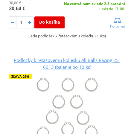
30,00 €
Na centrálnom sklade 2-3 prac.dni
20,64 €
u vás do 13. 08.
Do košíka
Porovnať
Sada podložek k řetězovému kolečku (10ks)
Podložky k reťazovému koliesku All Balls Racing 25-
6013 (balenie po 10 ks)
ZĽAVA 29%