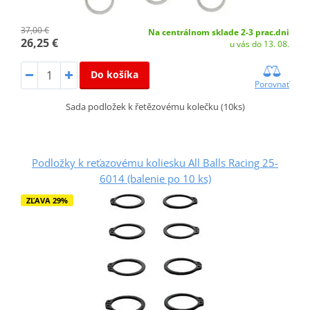
37,00 €
Na centrálnom sklade 2-3 prac.dni
26,25 €
u vás do 13. 08.
Do košíka
Porovnať
Sada podložek k řetězovému kolečku (10ks)
Podložky k reťazovému koliesku All Balls Racing 25-
6014 (balenie po 10 ks)
ZĽAVA 29%