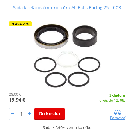
Sada k reťazovému koliečku All Balls Racing 25-4003
ZĽAVA 29%
28,00 €
Skladom
19,94 €
u vás do 12. 08.
Do košíka
Porovnať
Sada k řetězovému kolečku