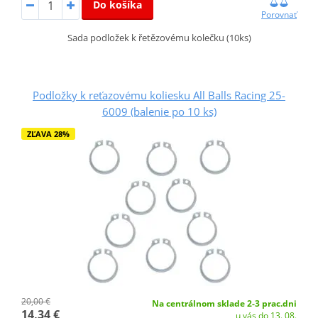
Do košíka
Porovnať
Sada podložek k řetězovému kolečku (10ks)
Podložky k reťazovému koliesku All Balls Racing 25-
6009 (balenie po 10 ks)
ZĽAVA 28%
20,00 €
Na centrálnom sklade 2-3 prac.dni
14,34 €
u vás do 13. 08.