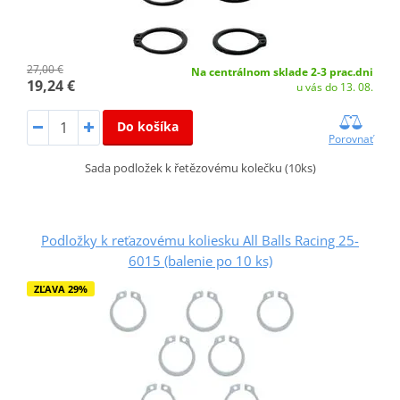
27,00 €
Na centrálnom sklade 2-3 prac.dni
19,24 €
u vás do 13. 08.
Do košíka
Porovnať
Sada podložek k řetězovému kolečku (10ks)
Podložky k reťazovému koliesku All Balls Racing 25-
6015 (balenie po 10 ks)
ZĽAVA 29%