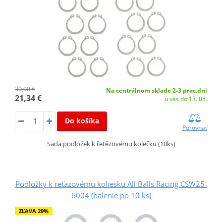
30,00 €
Na centrálnom sklade 2-3 prac.dni
21,34 €
u vás do 13. 08.
Do košíka
Porovnať
Sada podložek k řetězovému kolečku (10ks)
Podložky k reťazovému koliesku All Balls Racing CSW25-
6004 (balenie po 10 ks)
ZĽAVA 29%