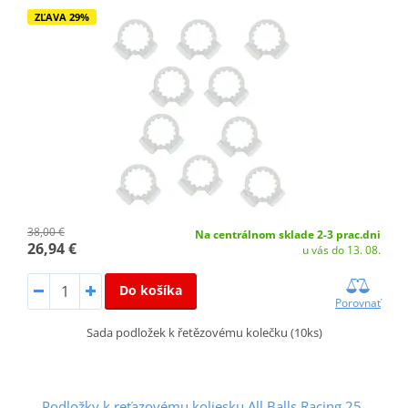
ZĽAVA 29%
38,00 €
Na centrálnom sklade 2-3 prac.dni
26,94 €
u vás do 13. 08.
Do košíka
Porovnať
Sada podložek k řetězovému kolečku (10ks)
Podložky k reťazovému koliesku All Balls Racing 25-