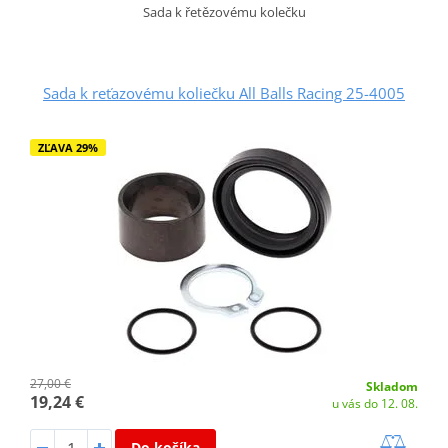
Sada k řetězovému kolečku
Sada k reťazovému koliečku All Balls Racing 25-4005
ZĽAVA 29%
27,00 €
Skladom
19,24 €
u vás do 12. 08.
Do košíka