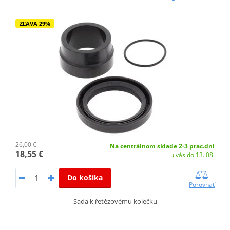
ZĽAVA 29%
26,00 €
Na centrálnom sklade 2-3 prac.dni
18,55 €
u vás do 13. 08.
Do košíka
Porovnať
Sada k řetězovému kolečku