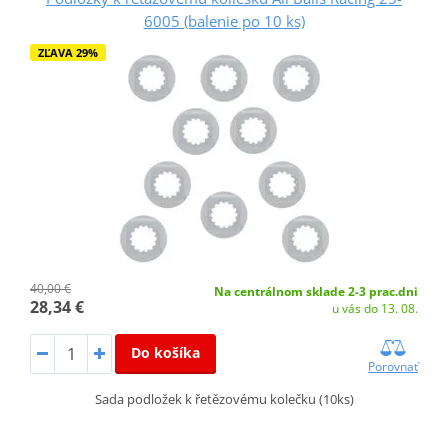
6005 (balenie po 10 ks)
ZĽAVA 29%
40,00 €
Na centrálnom sklade 2-3 prac.dni
28,34 €
u vás do 13. 08.
Do košíka
Porovnať
Sada podložek k řetězovému kolečku (10ks)