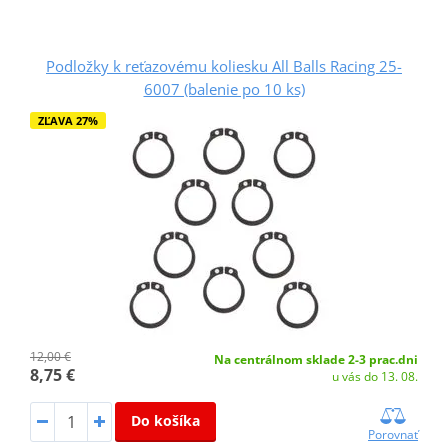
Podložky k reťazovému koliesku All Balls Racing 25-
6007 (balenie po 10 ks)
ZĽAVA 27%
12,00 €
Na centrálnom sklade 2-3 prac.dni
8,75 €
u vás do 13. 08.
Do košíka
Porovnať