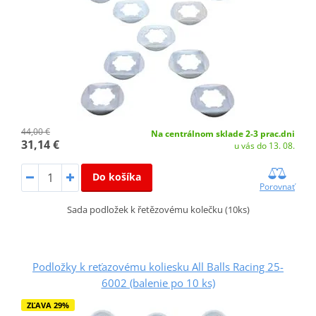
44,00 €
Na centrálnom sklade 2-3 prac.dni
31,14 €
u vás do 13. 08.
Do košíka
Porovnať
Sada podložek k řetězovému kolečku (10ks)
Podložky k reťazovému koliesku All Balls Racing 25-
6002 (balenie po 10 ks)
ZĽAVA 29%