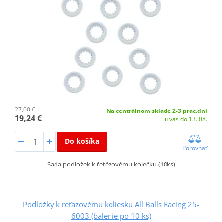
27,00 €
Na centrálnom sklade 2-3 prac.dni
19,24 €
u vás do 13. 08.
Do košíka
Porovnať
Sada podložek k řetězovému kolečku (10ks)
Podložky k reťazovému koliesku All Balls Racing 25-
6003 (balenie po 10 ks)