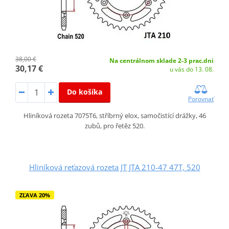
38,00 €
Na centrálnom sklade 2-3 prac.dni
30,17 €
u vás do 13. 08.
Do košíka
Porovnať
Hliníková rozeta 7075T6, stříbrný elox, samočistící drážky, 46
zubů, pro řetěz 520.
Hliníková reťazová rozeta JT JTA 210-47 47T, 520
ZĽAVA 20%