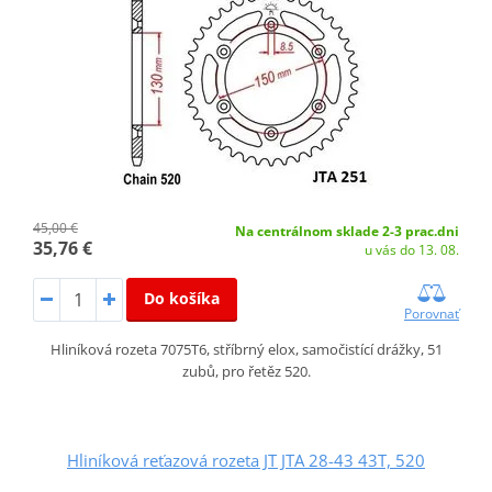
45,00 €
Na centrálnom sklade 2-3 prac.dni
35,76 €
u vás do 13. 08.
Do košíka
Porovnať
Hliníková rozeta 7075T6, stříbrný elox, samočistící drážky, 51
zubů, pro řetěz 520.
Hliníková reťazová rozeta JT JTA 28-43 43T, 520