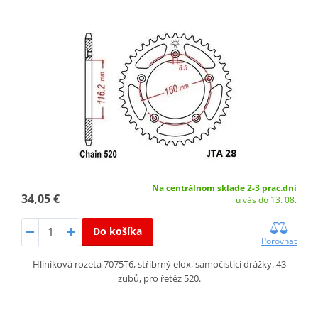
Na centrálnom sklade 2-3 prac.dni
34,05 €
u vás do 13. 08.
Do košíka
Porovnať
Hliníková rozeta 7075T6, stříbrný elox, samočistící drážky, 43
zubů, pro řetěz 520.