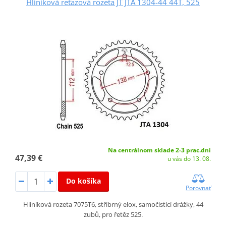
Hliníková reťazová rozeta JT JTA 1304-44 44T, 525
Na centrálnom sklade 2-3 prac.dni
47,39 €
u vás do 13. 08.
Do košíka
Porovnať
Hliníková rozeta 7075T6, stříbrný elox, samočistící drážky, 44
zubů, pro řetěz 525.