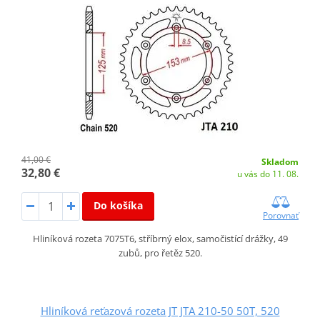
41,00 €
Skladom
32,80 €
u vás do 11. 08.
Do košíka
Porovnať
Hliníková rozeta 7075T6, stříbrný elox, samočistící drážky, 49
zubů, pro řetěz 520.
Hliníková reťazová rozeta JT JTA 210-50 50T, 520