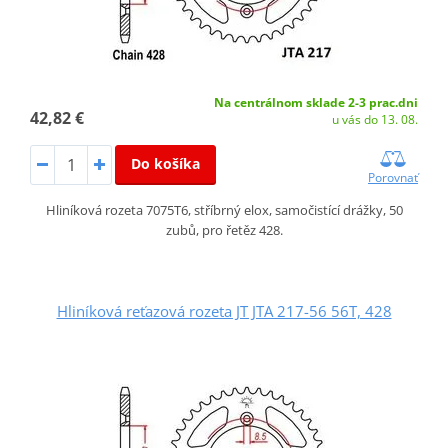
Na centrálnom sklade 2-3 prac.dni
42,82 €
u vás do 13. 08.
Do košíka
Porovnať
Hliníková rozeta 7075T6, stříbrný elox, samočistící drážky, 50
zubů, pro řetěz 428.
Hliníková reťazová rozeta JT JTA 217-56 56T, 428