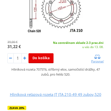
39,00 €
Na centrálnom sklade 2-3 prac.dni
31,22 €
u vás do 13. 08.
Do košíka
Porovnať
Hliníková rozeta 7075T6, stříbrný elox, samočistící drážky, 47
zubů, pro řetěz 520.
Hliníková reťazová rozeta JT JTA 210-49 49 zubov,520
ZĽAVA 20%