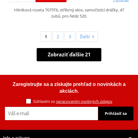
Hliníková rozeta 7075T6, stříbrný elox, samočistící drážky, 47
zubů, pro řetěz 520.
1
2
3
Ďalší
Zobraziť ďalšie 21
Zaregistrujte sa a získajte prehľad o novinkách a
akciách.
Súhlasím so
spracovaním osobných údajov
Prihlásiť sa
Info o nákupe