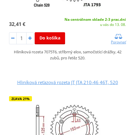
Na centrálnom sklade 2-3 prac.dni
32,41 €
u vás do 13. 08.
Do košíka
Porovnať
Hliníková rozeta 7075T6, stříbrný elox, samočistící drážky, 42
zubů, pro řetěz 520.
Hliníková reťazová rozeta JT JTA 210-46 46T, 520
ZĽAVA 21%