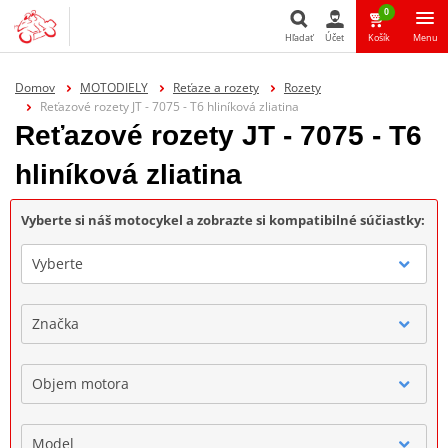
0
Hľadať
Účet
Košík
Menu
Hľadať
Domov
MOTODIELY
Reťaze a rozety
Rozety
Reťazové rozety JT - 7075 - T6 hliníková zliatina
Reťazové rozety JT - 7075 - T6
hliníková zliatina
Vyberte si náš motocykel a zobrazte si kompatibilné súčiastky:
Vyberte
Značka
Objem motora
Model