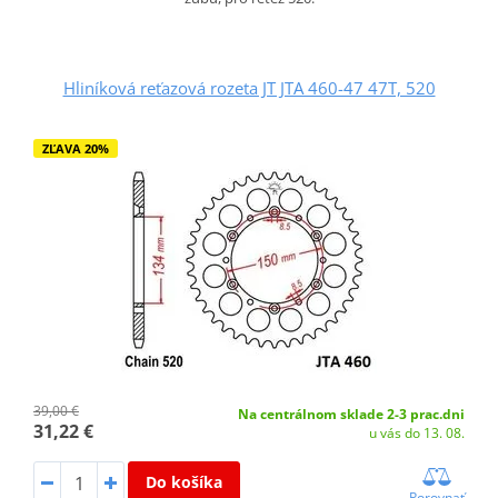
Hliníková reťazová rozeta JT JTA 460-47 47T, 520
ZĽAVA 20%
39,00 €
Na centrálnom sklade 2-3 prac.dni
31,22 €
u vás do 13. 08.
Do košíka
Porovnať