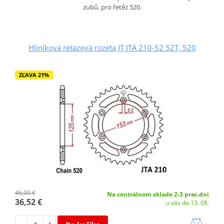
zubů, pro řetěz 520.
Hliníková reťazová rozeta JT JTA 210-52 52T, 520
ZĽAVA 21%
46,00 €
Na centrálnom sklade 2-3 prac.dni
36,52 €
u vás do 13. 08.