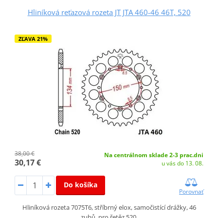
Hliníková reťazová rozeta JT JTA 460-46 46T, 520
ZĽAVA 21%
38,00 €
Na centrálnom sklade 2-3 prac.dni
30,17 €
u vás do 13. 08.
Do košíka
Porovnať
Hliníková rozeta 7075T6, stříbrný elox, samočistící drážky, 46
zubů, pro řetěz 520.