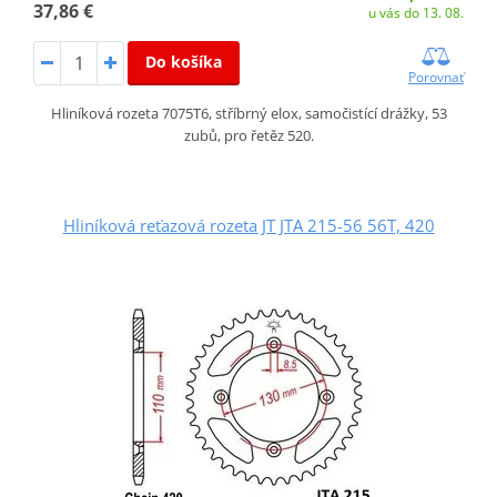
37,86 €
u vás do 13. 08.
Do košíka
Porovnať
Hliníková rozeta 7075T6, stříbrný elox, samočistící drážky, 53
zubů, pro řetěz 520.
Hliníková reťazová rozeta JT JTA 215-56 56T, 420