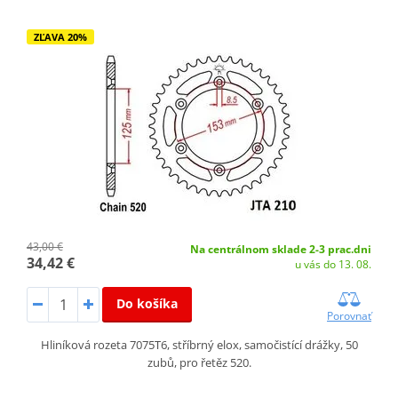
ZĽAVA 20%
43,00 €
Na centrálnom sklade 2-3 prac.dni
34,42 €
u vás do 13. 08.
Do košíka
Porovnať
Hliníková rozeta 7075T6, stříbrný elox, samočistící drážky, 50
zubů, pro řetěz 520.