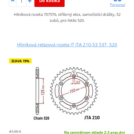
Do košíka
Porovnať
Hliníková rozeta 7075T6, stříbrný elox, samočistící drážky, 52
zubů, pro řetěz 520.
Hliníková reťazová rozeta JT JTA 210-53 53T, 520
ZĽAVA 19%
47,00 €
Na centrálnom sklade 2-3 prac.dni