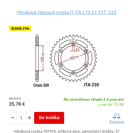
Hliníková reťazová rozeta JT JTA 210-51 51T, 520
ZĽAVA 21%
45,00 €
Na centrálnom sklade 2-3 prac.dni
35,76 €
u vás do 13. 08.
Do košíka
Porovnať
Hliníková rozeta 7075T6, stříbrný elox, samočistící drážky, 51