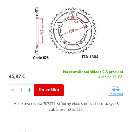
Na centrálnom sklade 2-3 prac.dni
45,97 €
u vás do 13. 08.
Do košíka
Porovnať
Hliníková rozeta 7075T6, stříbrný elox, samočistící drážky, 43
zubů, pro řetěz 525.