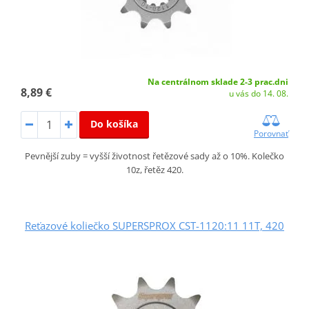
Na centrálnom sklade 2-3 prac.dni
8,89 €
u vás do 14. 08.
Do košíka
Porovnať
Pevnější zuby = vyšší životnost řetězové sady až o 10%. Kolečko
10z, řetěz 420.
Reťazové koliečko SUPERSPROX CST-1120:11 11T, 420