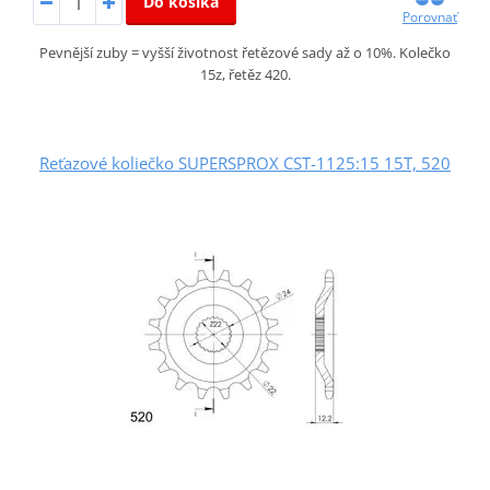
Do košíka
Porovnať
Pevnější zuby = vyšší životnost řetězové sady až o 10%. Kolečko
15z, řetěz 420.
Reťazové koliečko SUPERSPROX CST-1125:15 15T, 520