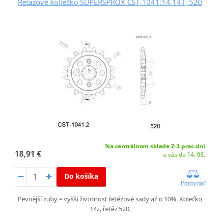
Reťazové koliečko SUPERSPROX CST-1041:14 14T, 520
Na centrálnom sklade 2-3 prac.dni
18,91 €
u vás do 14. 08.
Do košíka
Porovnať
Pevnější zuby = vyšší životnost řetězové sady až o 10%. Kolečko
14z, řetěz 520.