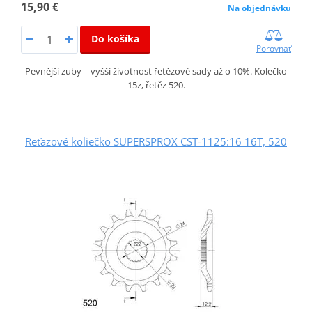
15,90 €
Na objednávku
Do košíka
Porovnať
Pevnější zuby = vyšší životnost řetězové sady až o 10%. Kolečko
15z, řetěz 520.
Reťazové koliečko SUPERSPROX CST-1125:16 16T, 520