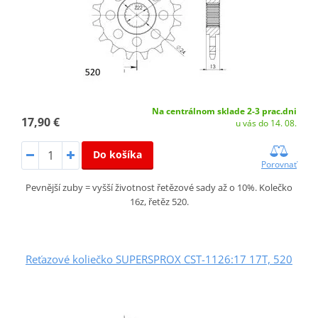
Na centrálnom sklade 2-3 prac.dni
17,90 €
u vás do 14. 08.
Do košíka
Porovnať
Pevnější zuby = vyšší životnost řetězové sady až o 10%. Kolečko
16z, řetěz 520.
Reťazové koliečko SUPERSPROX CST-1126:17 17T, 520