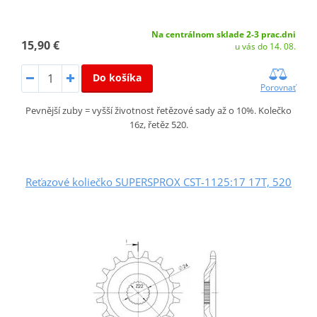
Na centrálnom sklade 2-3 prac.dni
15,90 €
u vás do 14. 08.
Do košíka
Porovnať
Pevnější zuby = vyšší životnost řetězové sady až o 10%. Kolečko
16z, řetěz 520.
Reťazové koliečko SUPERSPROX CST-1125:17 17T, 520