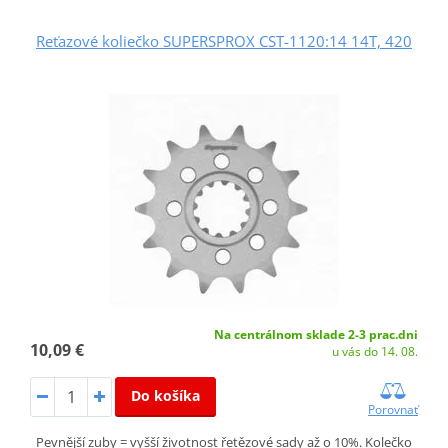
Reťazové koliečko SUPERSPROX CST-1120:14 14T, 420
Na centrálnom sklade 2-3 prac.dni
10,09 €
u vás do 14. 08.
Do košíka
Porovnať
Pevnější zuby = vyšší životnost řetězové sady až o 10%. Kolečko