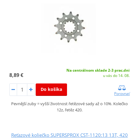
Na centrálnom sklade 2-3 prac.dni
8,89 €
u vás do 14. 08.
Do košíka
Porovnať
Pevnější zuby = vyšší životnost řetězové sady až o 10%. Kolečko
12z, řetěz 420.
Reťazové koliečko SUPERSPROX CST-1120:13 13T, 420