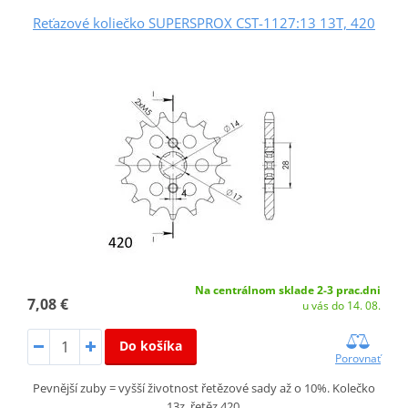
Reťazové koliečko SUPERSPROX CST-1127:13 13T, 420
Na centrálnom sklade 2-3 prac.dni
7,08 €
u vás do 14. 08.
Do košíka
Porovnať
Pevnější zuby = vyšší životnost řetězové sady až o 10%. Kolečko
13z, řetěz 420.