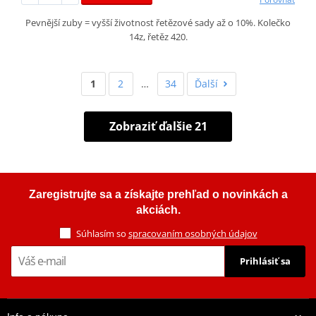
Pevnější zuby = vyšší životnost řetězové sady až o 10%. Kolečko
14z, řetěz 420.
1
2
…
34
Ďalší
Zobraziť ďalšie 21
Zaregistrujte sa a získajte prehľad o novinkách a
akciách.
Súhlasím so
spracovaním osobných údajov
Prihlásiť sa