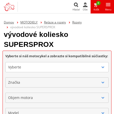
0
Hľadať
Účet
Košík
Menu
Hľadať
Domov
MOTODIELY
Reťaze a rozety
Rozety
vývodové koliesko SUPERSPROX
vývodové koliesko
SUPERSPROX
Vyberte si náš motocykel a zobrazte si kompatibilné súčiastky:
Vyberte
Značka
Objem motora
Model