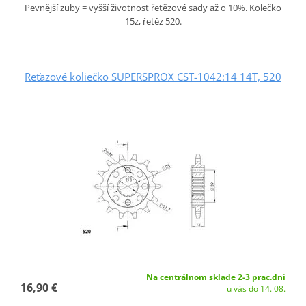
Pevnější zuby = vyšší životnost řetězové sady až o 10%. Kolečko
15z, řetěz 520.
Reťazové koliečko SUPERSPROX CST-1042:14 14T, 520
Na centrálnom sklade 2-3 prac.dni
16,90 €
u vás do 14. 08.