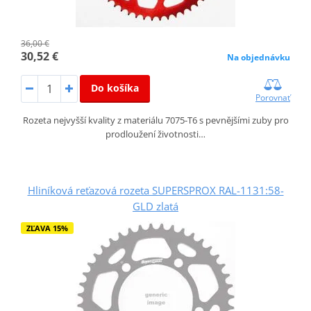
36,00 €
30,52 €
Na objednávku
Do košíka
Porovnať
Rozeta nejvyšší kvality z materiálu 7075-T6 s pevnějšími zuby pro
prodloužení životnosti…
Hliníková reťazová rozeta SUPERSPROX RAL-1131:58-
GLD zlatá
ZĽAVA 15%