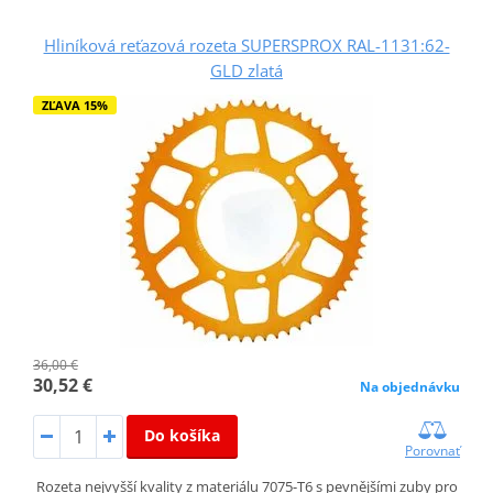
Hliníková reťazová rozeta SUPERSPROX RAL-1131:62-
GLD zlatá
ZĽAVA 15%
36,00 €
30,52 €
Na objednávku
Do košíka
Porovnať
Rozeta nejvyšší kvality z materiálu 7075-T6 s pevnějšími zuby pro