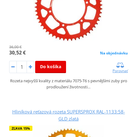
36,00 €
30,52 €
Na objednávku
Do košíka
Porovnať
Rozeta nejvyšší kvality z materiálu 7075-T6 s pevnějšími zuby pro
prodloužení životnosti…
Hliníková reťazová rozeta SUPERSPROX RAL-1133:58-
GLD zlatá
ZĽAVA 15%