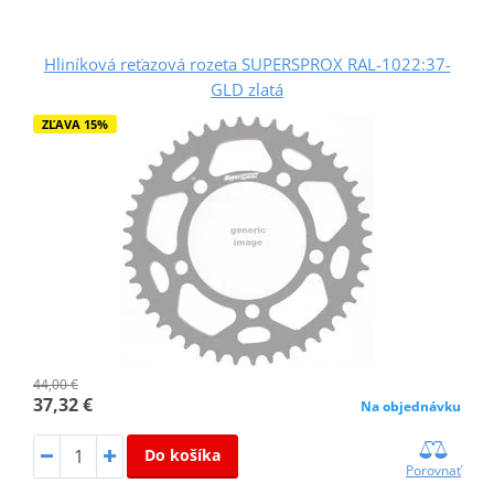
Hliníková reťazová rozeta SUPERSPROX RAL-1022:37-
GLD zlatá
ZĽAVA 15%
44,00 €
37,32 €
Na objednávku
Do košíka
Porovnať