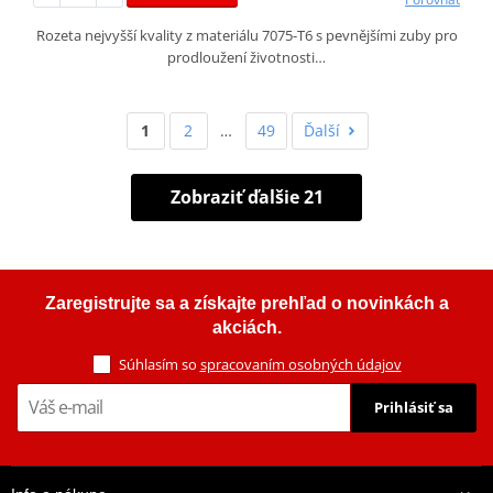
Rozeta nejvyšší kvality z materiálu 7075-T6 s pevnějšími zuby pro
prodloužení životnosti…
1
2
…
49
Ďalší
Zobraziť ďalšie 21
Zaregistrujte sa a získajte prehľad o novinkách a
akciách.
Súhlasím so
spracovaním osobných údajov
Prihlásiť sa