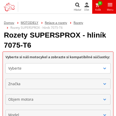
0
Hľadať
Účet
Košík
Menu
Hľadať
Domov
MOTODIELY
Reťaze a rozety
Rozety
Rozety SUPERSPROX - hliník 7075-T6
Rozety SUPERSPROX - hliník
7075-T6
Vyberte si náš motocykel a zobrazte si kompatibilné súčiastky:
Vyberte
Značka
Objem motora
Model