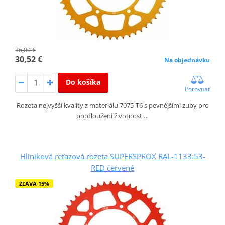
36,00 €
30,52 €
Na objednávku
Do košíka
Porovnať
Rozeta nejvyšší kvality z materiálu 7075-T6 s pevnějšími zuby pro
prodloužení životnosti…
Hliníková reťazová rozeta SUPERSPROX RAL-1133:53-
RED červené
ZĽAVA 15%