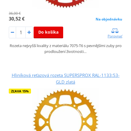
36,00 €
30,52 €
Na objednávku
Do košíka
Porovnať
Rozeta nejvyšší kvality z materiálu 7075-T6 s pevnějšími zuby pro
prodloužení životnosti…
Hliníková reťazová rozeta SUPERSPROX RAL-1133:53-
GLD zlatá
ZĽAVA 15%