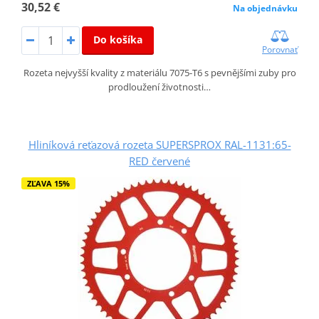
30,52 €
Na objednávku
Do košíka
Porovnať
Rozeta nejvyšší kvality z materiálu 7075-T6 s pevnějšími zuby pro
prodloužení životnosti…
Hliníková reťazová rozeta SUPERSPROX RAL-1131:65-
RED červené
ZĽAVA 15%