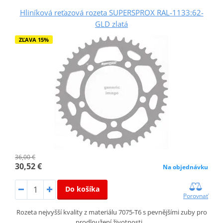
Hliníková reťazová rozeta SUPERSPROX RAL-1133:62-
GLD zlatá
ZĽAVA 15%
36,00 €
30,52 €
Na objednávku
Do košíka
Porovnať
Rozeta nejvyšší kvality z materiálu 7075-T6 s pevnějšími zuby pro
prodloužení životnosti…