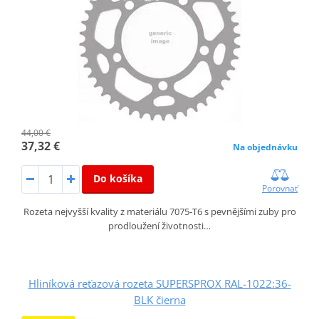
44,00 €
37,32 €
Na objednávku
Do košíka
Porovnať
Rozeta nejvyšší kvality z materiálu 7075-T6 s pevnějšími zuby pro
prodloužení životnosti…
Hliníková reťazová rozeta SUPERSPROX RAL-1022:36-
BLK čierna