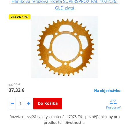
Hliníková reťazová rozeta SUPERSPROX RAL-1022:36-
GLD zlatá
ZĽAVA 15%
44,00 €
37,32 €
Na objednávku
Do košíka
Porovnať
Rozeta nejvyšší kvality z materiálu 7075-T6 s pevnějšími zuby pro
prodloužení životnosti…