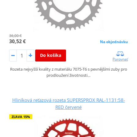
36,00 €
30,52 €
Na objednávku
Do košíka
Porovnať
Rozeta nejvyšší kvality z materiálu 7075-T6 s pevnějšími zuby pro
prodloužení životnosti…
Hliníková reťazová rozeta SUPERSPROX RAL-1131:58-
RED červené
ZĽAVA 15%