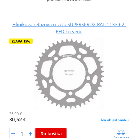
Hliníková reťazová rozeta SUPERSPROX RAL-1133:62-
RED červené
ZĽAVA 15%
36,00 €
30,52 €
Na objednávku
Do košíka
Porovnať